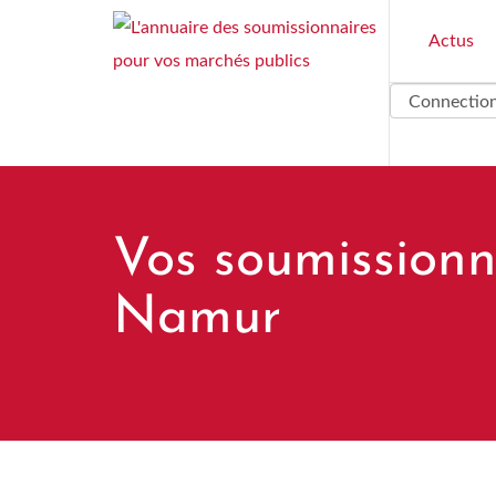
Aller
Actus
au
contenu
principal
Vos soumissionn
Namur