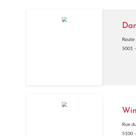
Dam
Route 
5001 -
Wi
Rue du
5100 