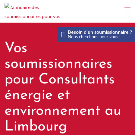
Aller
au
contenu
principal
Besoin d’un soumissionnaire ?
Nous cherchons pour vous !
Vos
soumissionnaires
pour Consultants
énergie et
environnement au
Limbourg