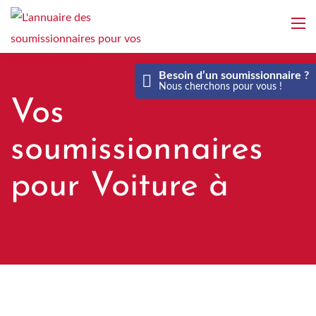
Aller
au
contenu
principal
Besoin d’un soumissionnaire ?
Nous cherchons pour vous !
Vos
soumissionnaires
pour Voiture à